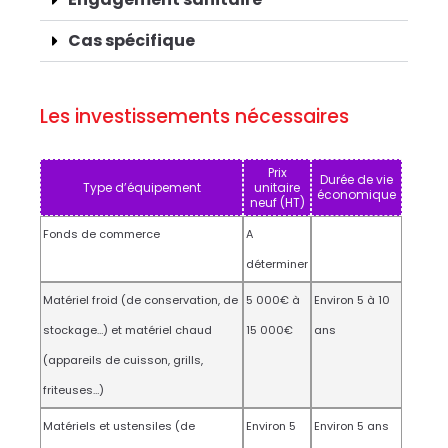
Cas spécifique
Les investissements nécessaires
Prix
Durée de vie
Type d’équipement
unitaire
économique
neuf (HT)
Fonds de commerce
A
déterminer
Matériel froid (de conservation, de
5 000€ à
Environ 5 à 10
stockage…) et matériel chaud
15 000€
ans
(appareils de cuisson, grills,
friteuses…)
Matériels et ustensiles (de
Environ 5
Environ 5 ans