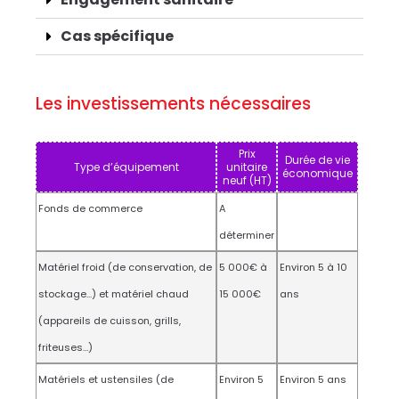
Cas spécifique
Les investissements nécessaires
Prix
Durée de vie
Type d’équipement
unitaire
économique
neuf (HT)
Fonds de commerce
A
déterminer
Matériel froid (de conservation, de
5 000€ à
Environ 5 à 10
stockage…) et matériel chaud
15 000€
ans
(appareils de cuisson, grills,
friteuses…)
Matériels et ustensiles (de
Environ 5
Environ 5 ans