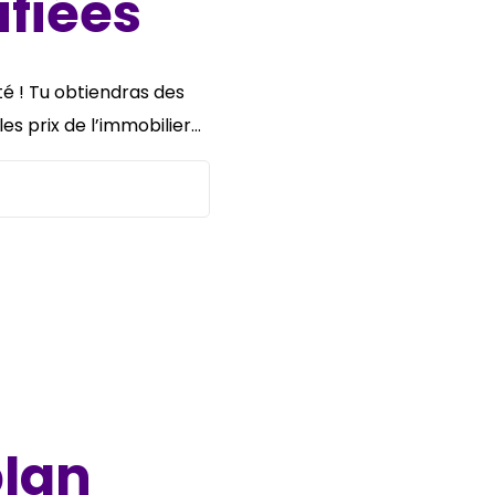
ifiées
té ! Tu obtiendras des
s prix de l’immobilier…
plan