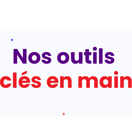
Nos
outils
c
l
é
s
e
n
m
a
i