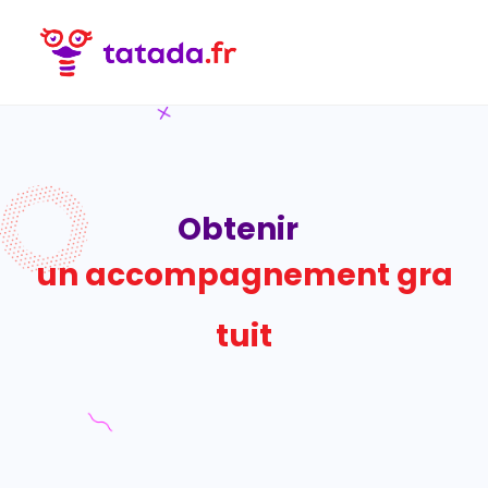
Obtenir
u
n
a
c
c
o
m
p
a
g
n
e
m
e
n
t
g
r
a
t
u
i
t