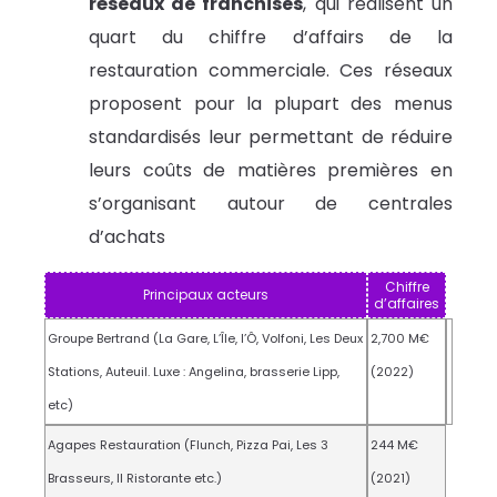
réseaux de franchises
, qui réalisent un
quart du chiffre d’affairs de la
restauration commerciale. Ces réseaux
proposent pour la plupart des menus
standardisés leur permettant de réduire
leurs coûts de matières premières en
s’organisant autour de centrales
d’achats
Chiffre
Principaux acteurs
d’affaires
Groupe Bertrand (La Gare, L’Île, l’Ô, Volfoni, Les Deux
2,700 M€
Stations, Auteuil. Luxe : Angelina, brasserie Lipp,
(2022)
etc)
Agapes Restauration (Flunch, Pizza Pai, Les 3
244 M€
Brasseurs, Il Ristorante etc.)
(2021)