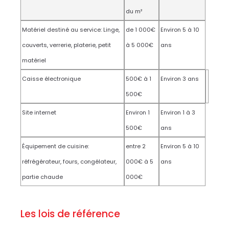
du m²
Matériel destiné au service: Linge,
de 1 000€
Environ 5 à 10
couverts, verrerie, platerie, petit
à 5 000€
ans
matériel
Caisse électronique
500€ à 1
Environ 3 ans
500€
Site internet
Environ 1
Environ 1 à 3
500€
ans
Équipement de cuisine:
entre 2
Environ 5 à 10
réfrégérateur, fours, congélateur,
000€ à 5
ans
partie chaude
000€
Les lois de référence