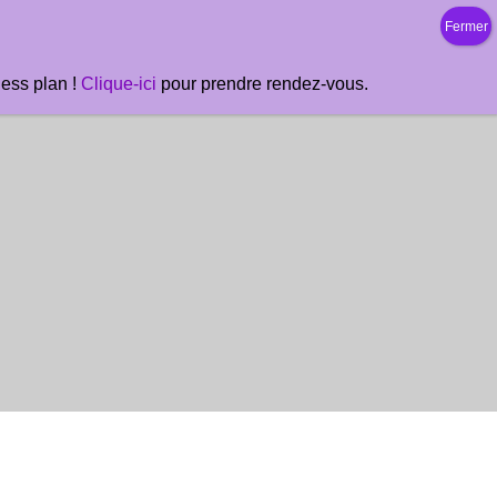
ness plan !
Clique-ici
pour prendre rendez-vous.