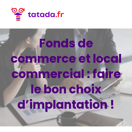
Fonds de
commerce et local
commercial : faire
le bon choix
d’implantation !