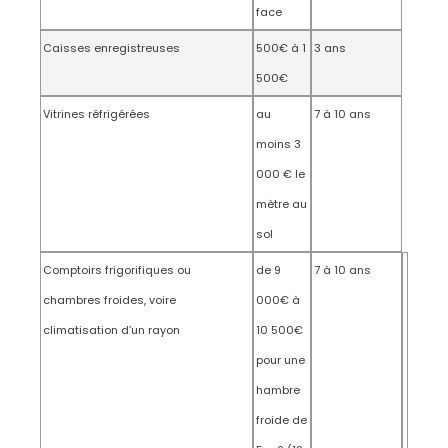
face
Caisses enregistreuses
500€ à 1
3 ans
500€
Vitrines réfrigérées
au
7 à 10 ans
moins 3
000 € le
mètre au
sol
Comptoirs frigorifiques ou
de 9
7 à 10 ans
chambres froides, voire
000€ à
climatisation d’un rayon
10 500€
pour une
hambre
froide de