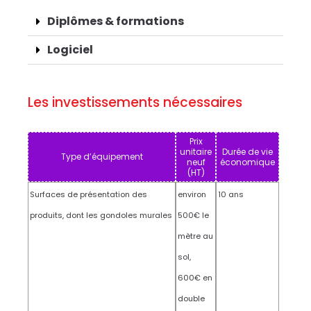
Diplômes & formations
Logiciel
Les investissements nécessaires
Prix
unitaire
Durée de vie
Type d’équipement
neuf
économique
(HT)
Surfaces de présentation des
environ
10 ans
produits, dont les gondoles murales
500€ le
mètre au
sol,
600€ en
double