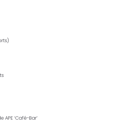
rts)
ts
e APE ‘Café-Bar’