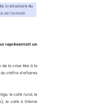
lés
, la
structure du
ts
de l’activité
ur représentait un
de la crise liée à la
u chiffre d’affaires
ige, le café rural, le
e), le café à thème