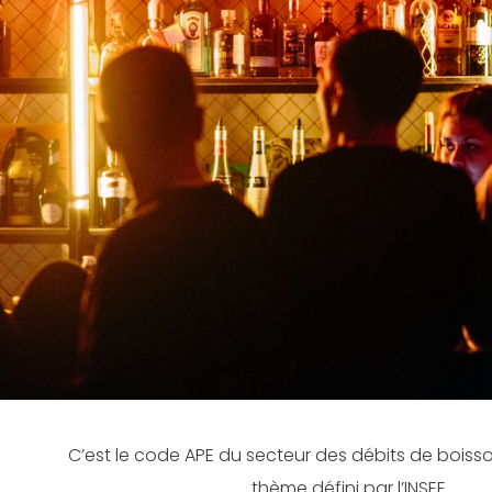
C’est le code APE du secteur des débits de boisso
thème défini par l’INSEE