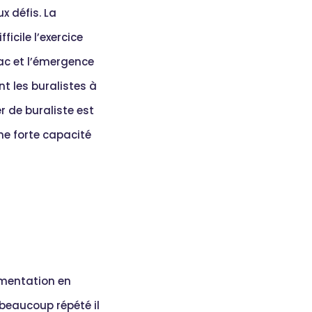
x défis. La
ficile l’exercice
ac et l’émergence
t les buralistes à
er de buraliste est
ne forte capacité
lementation en
 beaucoup répété il