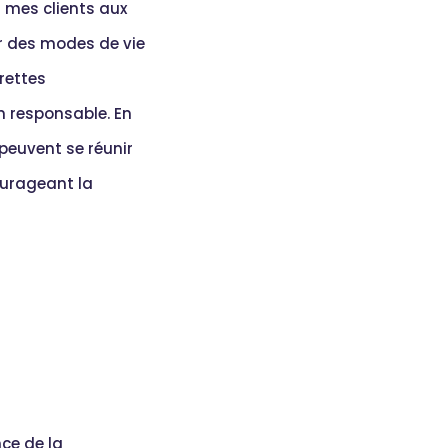
r mes clients aux
r des modes de vie
rettes
 responsable. En
peuvent se réunir
courageant la
nce de la