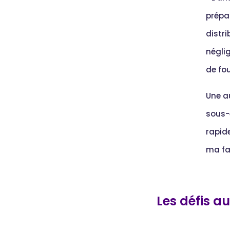
prépa
distr
négli
de fou
Une au
sous-
rapide
ma fam
Les défis a