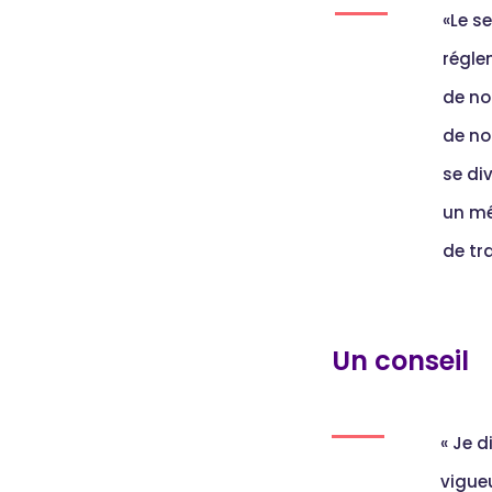
«Le s
réglem
de no
de no
se div
un mé
de tra
Un conseil
« Je d
vigue