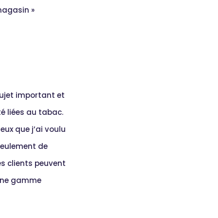
 magasin »
ujet important et
é liées au tabac.
eux que j’ai voulu
 seulement de
es clients peuvent
t une gamme