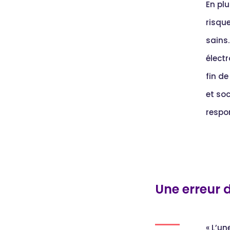
En pl
risqu
sains
élect
fin d
et soc
respon
Une erreur 
« L’un