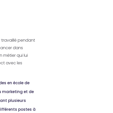
r travaillé pendant
 lancer dans
 métier qui lui
ect avec les
des en école de
du marketing et de
dant plusieurs
différents postes à