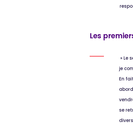
respo
Les premier
» Le 
je co
En fai
abord
vendre
se re
divers